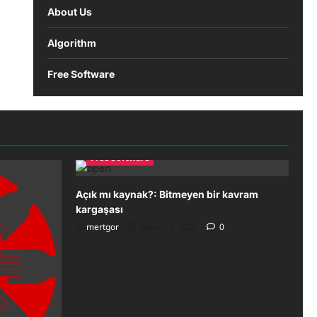
About Us
Algorithm
Free Software
Free Software
Açık mı kaynak?: Bitmeyen bir kavram
kargaşası
mertgor
March 8, 2026
0