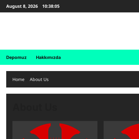
Skip
August 8, 2026
10:38:05
to
content
Birleşik Dergi
Özgür Yazılım , Özgür Toplum
Depomuz
Hakkımızda
Home
About Us
About Us