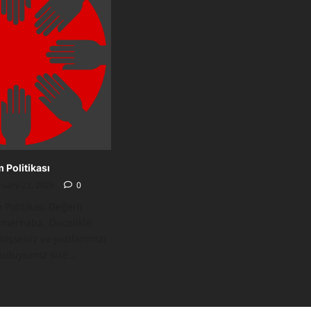
 Politikası
ruary 22, 2026
0
Politikası Değerli
e merhaba, Öncelikle
işseniz ve yazılarımızı
kuduysanız size...
ad
re
ut
gimizin