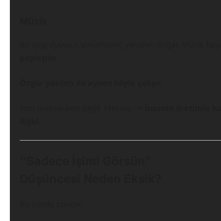
Müzik
Bir ezgi duyulur, yorumlanır, yeniden doğar. Müzik ha
paylaşılır
.
Özgür yazılım da aynen böyle çalışır.
Yani mesele kod değil. Mesele: →
İnsanın üretimle k
ilişki.
“Sadece İşimi Görsün”
Düşüncesi Neden Eksik?
Bu cümle tanıdık: