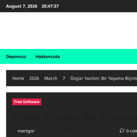
Skip
August 7, 2026
20:47:38
to
content
Birleşik Dergi
Özgür Yazılım , Özgür Toplum
Depomuz
Hakkımızda
Home
2026
March
7
Özgür Yazılım: Bir Yaşama Biçim
Free Software
Özgür Yazılım: Bir Yaşama
mertgor
March 7, 2026
6 minutes read
0 co