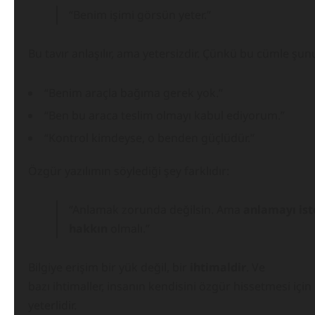
“Benim işimi görsün yeter.”
Bu tavır anlaşılır, ama yetersizdir. Çünkü bu cümle şun
“Benim araçla bağıma gerek yok.”
“Ben bu araca teslim olmayı kabul ediyorum.”
“Kontrol kimdeyse, o benden güçlüdür.”
Özgür yazılımın söylediği şey farklıdır:
“Anlamak zorunda değilsin. Ama
anlamayı is
hakkın
olmalı.”
Bilgiye erişim bir yük değil, bir
ihtimaldir
. Ve
bazı ihtimaller, insanın kendisini özgür hissetmesi için 
yeterlidir.