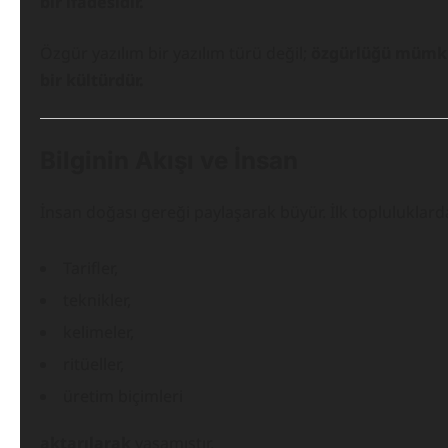
bir ifadesidir.
Özgür yazılım bir yazılım türü değil;
özgürlüğü mümkü
bir kültürdür.
Bilginin Akışı ve İnsan
İnsan doğası gereği paylaşarak büyür. İlk topluluklard
Tarifler,
teknikler,
kelimeler,
ritüeller,
üretim biçimleri
aktarılarak
yaşamıştır.