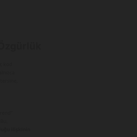
 Özgürlük
r, kod
alnızca
 tersine,
a
trend”
 Bu,
uğu ilişkinin