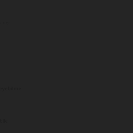
u der:
teyebilme
bile