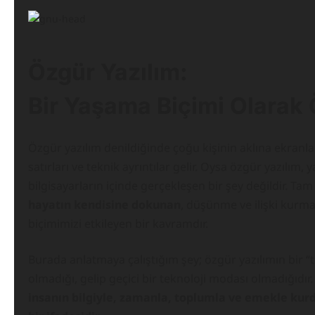
Özgür Yazılım:
Bir Yaşama Biçimi Olarak
Özgür yazılım denildiğinde çoğu kişinin aklına ekranla
satırları ve teknik ayrıntılar gelir. Oysa özgür yazılım, y
bilgisayarların içinde gerçekleşen bir şey değildir. Tam
hayatın kendisine dokunan
, düşünme ve ilişki kurm
biçimimizi etkileyen bir kavramdır.
Burada anlatmaya çalıştığım şey; özgür yazılımın bir “
olmadığı, gelip geçici bir teknoloji modası olmadığıdır.
insanın bilgiyle, zamanla, toplumla ve emekle kurd