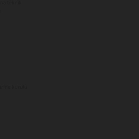
şma teknik
e
zerine kurulu