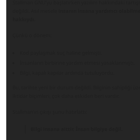
Stallman GNU’yu başlatırken yazılım hakkındaki tartı
değildi. Asıl mesele
insanın insana yardımcı olabilm
hakkıydı.
Çünkü o dönem:
Kod paylaşmak suç haline gelmişti.
İnsanların birbirine yardım etmesi yasaklanmıştı.
Bilgi, kapalı kapılar ardında tutuluyordu.
Bu, tarihte yeni bir durum değildi. Bilginin sahipliği ü
iktidar biçimleri, çok daha eskiden beri vardır.
Stallman’ın çıkışı şunu hatırlattı:
Bilgi insana aittir. İnsan bilgiye değil.