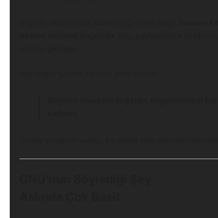
Bilginin aktarılması; sadece öğrenme değil,
insanın k
devam ettirme biçimidir.
Bilgi paylaşıldıkça eksilmez
tersine genişler.
İşte özgür yazılım tam bu yere oturur:
Bilginin dolaşımı doğaldır. Engellenmesi kül
kazadır.
Özgür yazılımın varlığı, bu doğal akışı yeniden hatırlatı
GNU’nun Söylediği Şey
Aslında Çok Basit