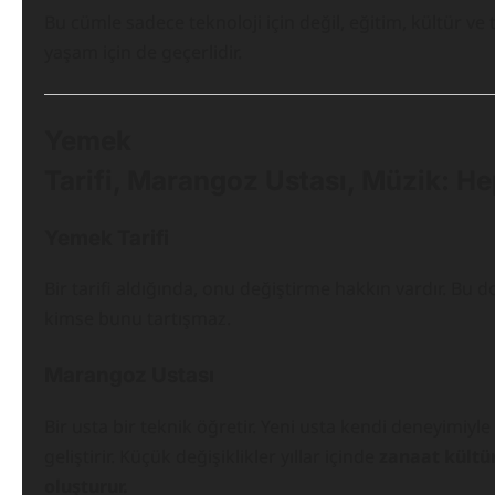
Bu cümle sadece teknoloji için değil, eğitim, kültür ve
yaşam için de geçerlidir.
Yemek
Tarifi, Marangoz Ustası, Müzik: He
Yemek Tarifi
Bir tarifi aldığında, onu değiştirme hakkın vardır. Bu d
kimse bunu tartışmaz.
Marangoz Ustası
Bir usta bir teknik öğretir. Yeni usta kendi deneyimiyl
geliştirir. Küçük değişiklikler yıllar içinde
zanaat kültü
oluşturur.