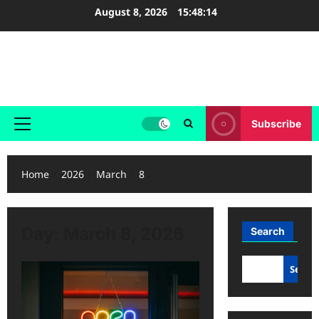
Skip
August 8, 2026
15:48:14
to
content
Birleşik Dergi
Özgür Yazılım , Özgür Toplum
Subscribe
Primary
Menu
Home
2026
March
8
Day:
March 8, 2026
Search
Searc