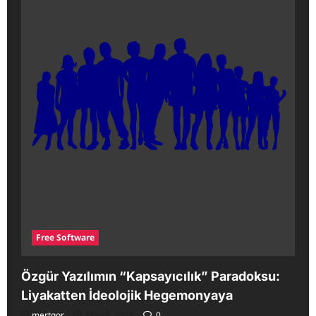
Free Software
Özgür Yazılımın “Kapsayıcılık” Paradoksu:
Liyakatten İdeolojik Hegemonyaya
mertgor
May 1, 2026
0