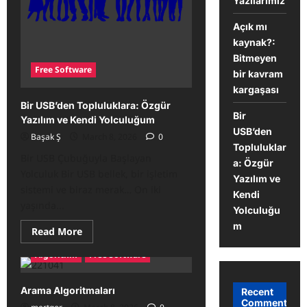
Yazılarımız
Açık mı
kaynak?:
Bitmeyen
Free Software
bir kavram
kargaşası
Bir USB’den Topluluklara: Özgür
Bir
Yazılım ve Kendi Yolculuğum
USB’den
Başak Ş
March 8, 2026
0
Topluluklar
Bir USB Çubuğuyla Başlayan
a: Özgür
Yolculuk Bir USB bellek, bir işletim
Yazılım ve
sistemi ve biraz merak… On iki
Kendi
yaşında...
Yolculuğu
m
Read
Read More
more
about
Algorithm
Free Software
Bir
USB’den
Topluluklara:
Özgür
Arama Algoritmaları
Recent
Yazılım
Comments