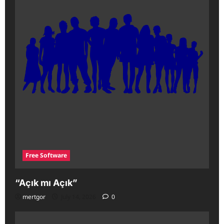
Free Software
“Açık mı Açık”
mertgor
July 14, 2026
0