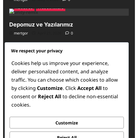
About Us
Free Software
Depomuz ve Yazılarımız
mertgor
April 21, 2026
0
We respect your privacy
Cookies help us improve your experience,
deliver personalized content, and analyze
traffic. You can choose which cookies to allow
by clicking
Customize
. Click
Accept All
to
consent or
Reject All
to decline non-essential
cookies.
Free Software
Customize
Açık mı kaynak?: Bitmeyen bir kavram
kargaşası
Reject All