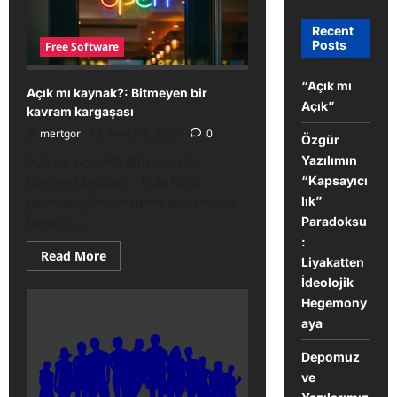
Recent
Posts
Free Software
“Açık mı
Açık mı kaynak?: Bitmeyen bir
Açık”
kavram kargaşası
mertgor
March 8, 2026
0
Özgür
Yazılımın
Açık mı kaynak?: Bitmeyen bir
“Kapsayıcı
kavram kargaşası Öyle fazla
lık”
geçmişe gitmeye gerek yok, oturup
Paradoksu
bana üç...
:
Read
Read More
Liyakatten
more
about
İdeolojik
Açık
Hegemony
mı
kaynak?:
aya
Bitmeyen
bir
kavram
Depomuz
kargaşası
ve