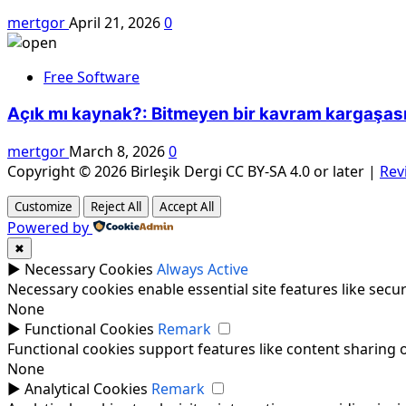
mertgor
April 21, 2026
0
Free Software
Açık mı kaynak?: Bitmeyen bir kavram kargaşas
mertgor
March 8, 2026
0
Copyright © 2026 Birleşik Dergi CC BY-SA 4.0 or later
|
Rev
Customize
Reject All
Accept All
Powered by
✖
►
Necessary Cookies
Always Active
Necessary cookies enable essential site features like sec
None
►
Functional Cookies
Remark
Functional cookies support features like content sharing o
None
►
Analytical Cookies
Remark