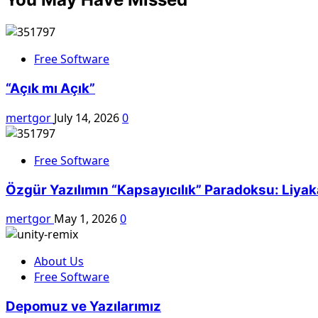
Free Software
“Açık mı Açık”
mertgor
July 14, 2026
0
Free Software
Özgür Yazılımın “Kapsayıcılık” Paradoksu: Liya
mertgor
May 1, 2026
0
About Us
Free Software
Depomuz ve Yazılarımız