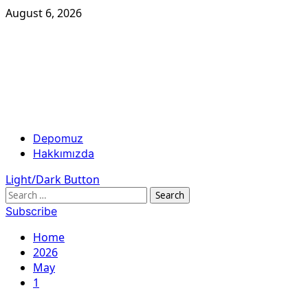
Skip
August 6, 2026
to
content
Birleşik Dergi
Özgür Yazılım , Özgür Toplum
Primary
Depomuz
Menu
Hakkımızda
Light/Dark Button
Search
for:
Subscribe
Home
2026
May
1