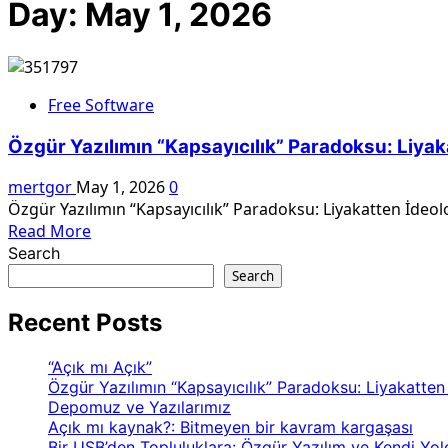
Day:
May 1, 2026
Free Software
Özgür Yazılımın “Kapsayıcılık” Paradoksu: Liya
mertgor
May 1, 2026
0
Özgür Yazılımın “Kapsayıcılık” Paradoksu: Liyakatten İdeo
Read
Read More
more
Search
about
Search
Özgür
Yazılımın
Recent Posts
“Kapsayıcılık”
Paradoksu:
“Açık mı Açık”
Liyakatten
Özgür Yazılımın “Kapsayıcılık” Paradoksu: Liyakatte
İdeolojik
Depomuz ve Yazılarımız
Açık mı kaynak?: Bitmeyen bir kavram kargaşası
Hegemonyaya
Bir USB’den Topluluklara: Özgür Yazılım ve Kendi Yo