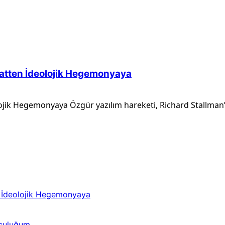
katten İdeolojik Hegemonyaya
lojik Hegemonyaya Özgür yazılım hareketi, Richard Stallman’
n İdeolojik Hegemonyaya
lculuğum